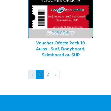
225.00 €
Voucher Oferta Pack 10
Aulas - Surf, Bodyboard,
Skimboard ou SUP
‹
1
2
›