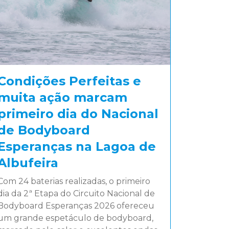
Condições Perfeitas e
muita ação marcam
primeiro dia do Nacional
de Bodyboard
Esperanças na Lagoa de
Albufeira
Com 24 baterias realizadas, o primeiro
dia da 2ª Etapa do Circuito Nacional de
Bodyboard Esperanças 2026 ofereceu
um grande espetáculo de bodyboard,