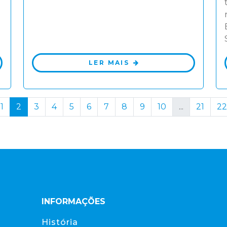
LER MAIS
1
2
3
4
5
6
7
8
9
10
...
21
22
INFORMAÇÕES
História