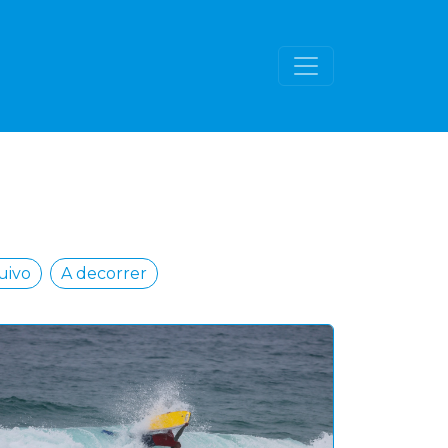
uivo
A decorrer