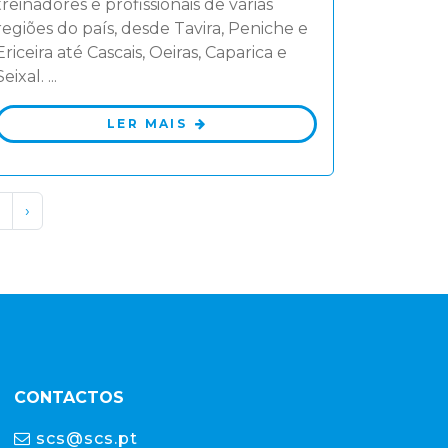
treinadores e profissionais de várias
regiões do país, desde Tavira, Peniche e
Ericeira até Cascais, Oeiras, Caparica e
Seixal. ...
LER MAIS
›
CONTACTOS
scs@scs.pt