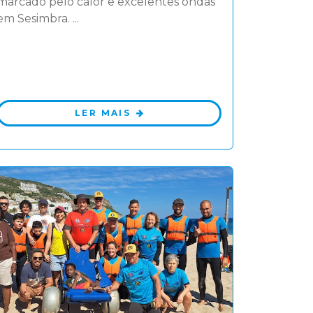
marcado pelo calor e excelentes ondas
em Sesimbra. ...
LER MAIS