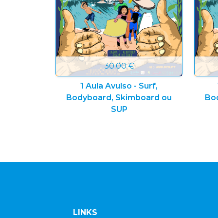
30.00 €
1 Aula Avulso - Surf,
Bodyboard, Skimboard ou
Bo
SUP
LINKS