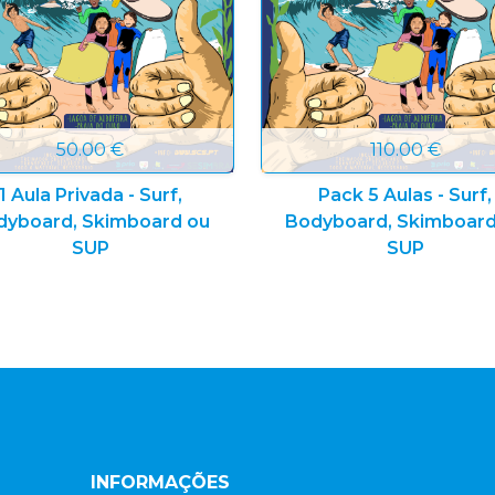
50.00 €
110.00 €
1 Aula Privada - Surf,
Pack 5 Aulas - Surf,
dyboard, Skimboard ou
Bodyboard, Skimboard
SUP
SUP
INFORMAÇÕES