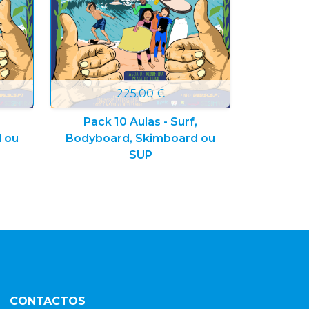
225.00 €
Pack 10 Aulas - Surf,
 ou
Bodyboard, Skimboard ou
SUP
CONTACTOS