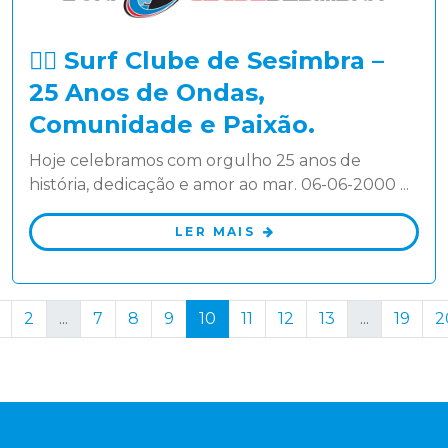
🏄‍♂️ Surf Clube de Sesimbra –
25 Anos de Ondas,
Comunidade e Paixão.
Hoje celebramos com orgulho 25 anos de
história, dedicação e amor ao mar. 06-06-2000 ...
LER MAIS
2
...
7
8
9
10
11
12
13
...
19
2