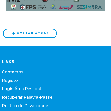
VOLTAR ATRÁS
LINKS
Contactos
Registo
Login Área Pessoal
Recuperar Palavra-Passe
Política de Privacidade