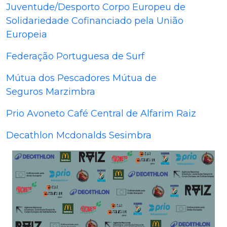
Juventude/Desporto Corpo Europeu de
Solidariedade
Cofinanciado pela União
Europeia
Federação Portuguesa de Surf
Mútua dos Pescadores Mútua de
Seguros
Marzimbra
Prio
Avoneto
Café Central de Alfarim
Raiz
Decathlon
Mcdonalds Sesimbra